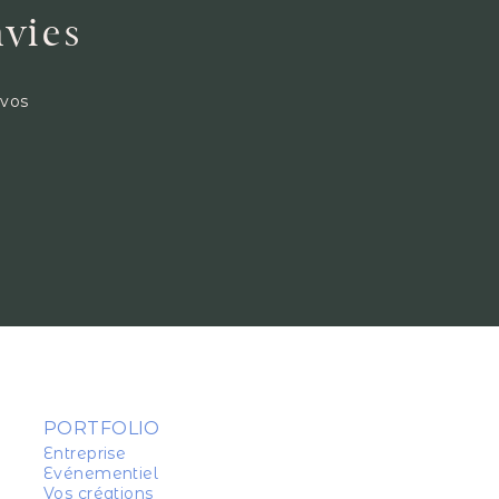
nvies
 vos
PORTFOLIO
Entreprise
Evénementiel
Vos créations