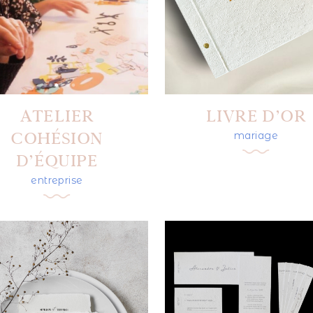
ATELIER
LIVRE D’OR
COHÉSION
mariage
D’ÉQUIPE
entreprise