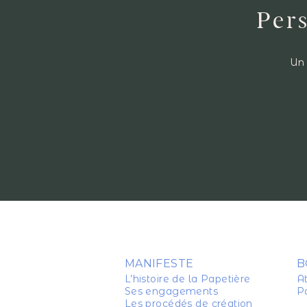
Pers
Un 
MANIFESTE
B
L’histoire de la Papetière
At
Ses engagements
P
Les procédés de création