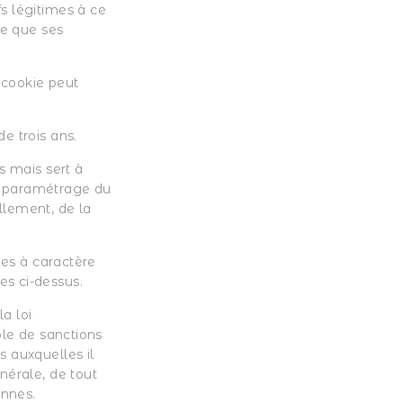
s légitimes à ce
ce que ses
n cookie peut
e trois ans.
s mais sert à
 Le paramétrage du
llement, de la
ées à caractère
es ci-dessus.
la loi
ble de sanctions
s auxquelles il
nérale, de tout
onnes.