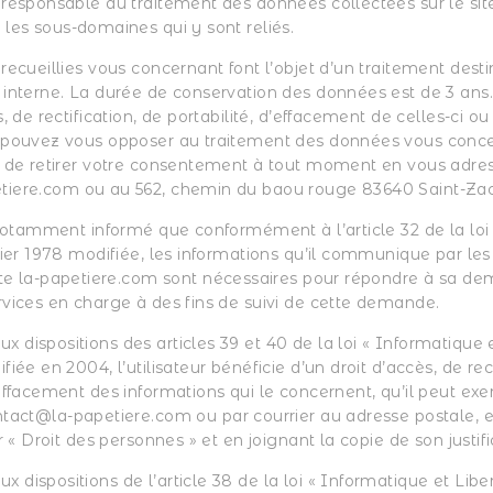
 responsable du traitement des données collectées sur le site
t les sous-domaines qui y sont reliés.
 recueillies vous concernant font l’objet d’un traitement des
 interne. La durée de conservation des données est de 3 ans.
, de rectification, de portabilité, d’effacement de celles-ci ou
 pouvez vous opposer au traitement des données vous conce
t de retirer votre consentement à tout moment en vous adre
tiere.com
ou au 562, chemin du baou rouge 83640 Saint-Zac
t notamment informé que conformément à l’article 32 de la loi
vier 1978 modifiée, les informations qu’il communique par les
ite
la-papetiere.com
sont nécessaires pour répondre à sa de
rvices en charge à des fins de suivi de cette demande.
dispositions des articles 39 et 40 de la loi « Informatique e
iée en 2004, l’utilisateur bénéficie d’un droit d’accès, de rect
effacement des informations qui le concernent, qu’il peut exe
ntact@la-papetiere.com
ou par courrier au adresse postale, 
r « Droit des personnes » et en joignant la copie de son justific
dispositions de l’article 38 de la loi « Informatique et Liber