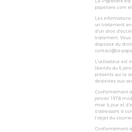
La Papetière est
papetiere.com
e
Les informations
un traitement en
d’un droit d’accès
traitement. Vous
disposez du droi
contact@la-pape
L’utilisateur es
libertés du 6 jan
présents sur le s
destinées aux se
Conformément aux 
janvier 1978 modif
mise à jour et d’
s’adressant à
co
l’objet du courrie
Conformément aux 