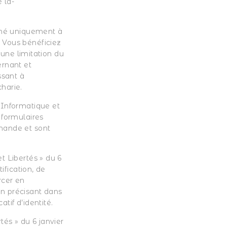
 la-
tiné uniquement à
 Vous bénéficiez
 une limitation du
rnant et
ssant à
harie.
 Informatique et
 formulaires
mande et sont
t Libertés » du 6
ification, de
rcer en
en précisant dans
atif d’identité.
tés » du 6 janvier