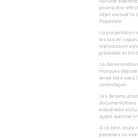
Aucune exploitat
pourra être effec
objet exclusif la
Papetière.
La présentation 
les lois en vigue
reproduction et/o
préalable et écri
La dénomination L
marques déposées
serait faite sans
contrefaçon.
Les dessins, pho
documentations re
industrielle et/o
ayant autorisé li
A ce titre, toute
partielles ou inté