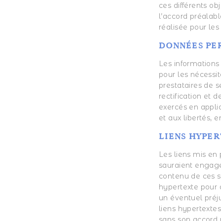
ces différents ob
l’accord préalabl
réalisée pour les
DONNÉES PE
Les informations 
pour les nécessi
prestataires de s
rectification et 
exercés en applic
et aux libertés,
LIENS HYPE
Les liens mis en 
sauraient engage
contenu de ces s
hypertexte pour a
un éventuel préju
liens hypertextes 
sans son accord p