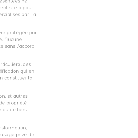
résentées ne
ent site a pour
ercialisés par La
vre protégée par
ire. Aucune
te sans l’accord
ticulière, des
fication qui en
n constituer la
n, et autres
de propriété
e ou de tiers
ansformation,
à usage privé de