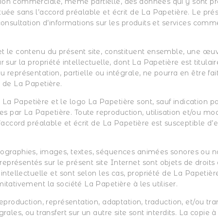
ion commerciale, même partielle, des données qui y sont p
tuée sans l’accord préalable et écrit de La Papetière. Le prés
 consultation d’informations sur les produits et services comm
et le contenu du présent site, constituent ensemble, une œu
ur sur la propriété intellectuelle, dont La Papetière est titula
u représentation, partielle ou intégrale, ne pourra en être fai
t de La Papetière.
a Papetière et le logo La Papetière sont, sauf indication par
 par La Papetière. Toute reproduction, utilisation et/ou modi
 l’accord préalable et écrit de La Papetière est susceptible d’e
tographies, images, textes, séquences animées sonores ou no
présentés sur le présent site Internet sont objets de droits 
u intellectuelle et sont selon les cas, propriété de La Papetièr
mitativement la société La Papetière à les utiliser.
 reproduction, représentation, adaptation, traduction, et/ou tr
grales, ou transfert sur un autre site sont interdits. La copie 