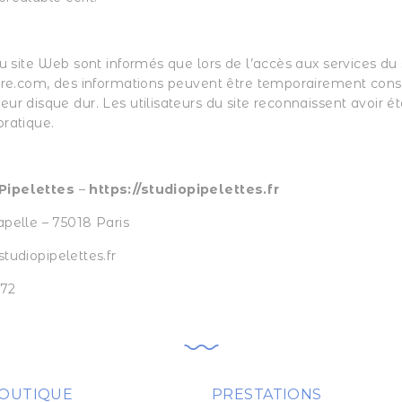
du site Web sont informés que lors de l’accès aux services du 
iere.com, des informations peuvent être temporairement con
ur disque dur. Les utilisateurs du site reconnaissent avoir é
pratique.
N
Pipelettes
–
https://studiopipelettes.fr
apelle – 75018 Paris
tudiopipelettes.fr
 72
OUTIQUE
PRESTATIONS