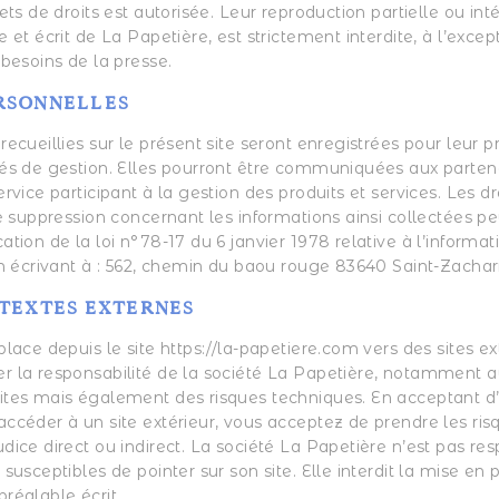
jets de droits est autorisée. Leur reproduction partielle ou int
e et écrit de La Papetière, est strictement interdite, à l’excep
 besoins de la presse.
RSONNELLES
recueillies sur le présent site seront enregistrées pour leur p
tés de gestion. Elles pourront être communiquées aux parten
ervice participant à la gestion des produits et services. Les d
de suppression concernant les informations ainsi collectées p
ation de la loi n°78-17 du 6 janvier 1978 relative à l’informati
 en écrivant à : 562, chemin du baou rouge 83640 Saint-Zachar
RTEXTES EXTERNES
place depuis le site https://la-papetiere.com vers des sites ex
r la responsabilité de la société La Papetière, notamment 
ites mais également des risques techniques. En acceptant d’ut
ccéder à un site extérieur, vous acceptez de prendre les risq
dice direct ou indirect. La société La Papetière n’est pas re
susceptibles de pointer sur son site. Elle interdit la mise en p
réalable écrit.