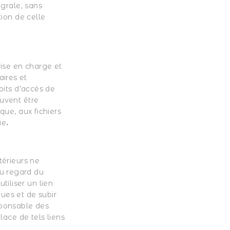
égrale, sans
tion de celle
rise en charge et
aires et
roits d’accès de
euvent être
que, aux fichiers
ie
.
térieurs ne
au regard du
iliser un lien
ues et de subir
sponsable des
lace de tels liens