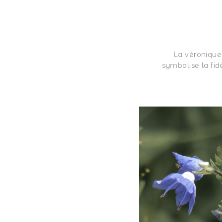
La véronique
symbolise la fidé