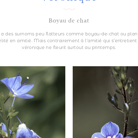
Boyau de chat
 a des surnoms peu flatteurs comme boyau-de-chat ou plan
lité en amitié. Mais contrairement à l’amitié qui s’entretient
véronique ne fleurit surtout au printemps.