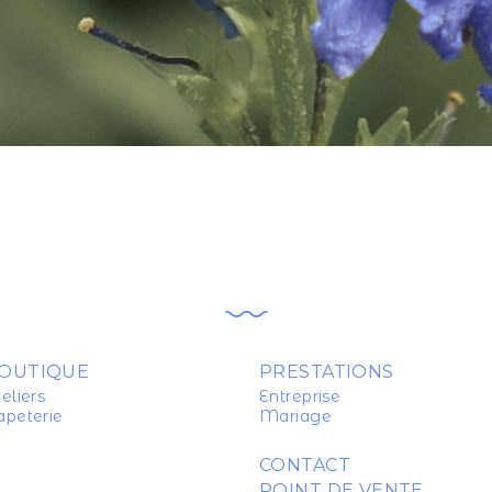
OUTIQUE
PRESTATIONS
eliers
Entreprise
apeterie
Mariage
CONTACT
POINT DE VENTE