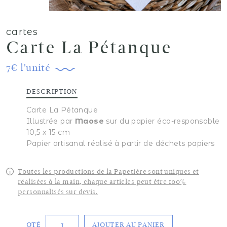
cartes
Carte La Pétanque
7€ l'unité
DESCRIPTION
Carte La Pétanque
Illustrée par
Maose
sur du papier éco-responsable
10,5 x 15 cm
Papier artisanal réalisé à partir de déchets papiers
Toutes les productions de la Papetière sont uniques et
réalisées à la main, chaque articles peut être 100%
personnalisés sur devis.
quantité
QTÉ
de
AJOUTER AU PANIER