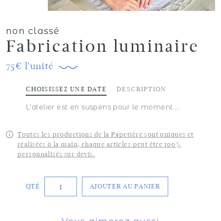
non classé
Fabrication luminaire
75€ l'unité
CHOISISSEZ UNE DATE
DESCRIPTION
L’atelier est en suspens pour le moment …
Toutes les productions de la Papetière sont uniques et
réalisées à la main, chaque articles peut être 100%
personnalisés sur devis.
quantité
QTÉ
de
AJOUTER AU PANIER
Fabrication
luminaire